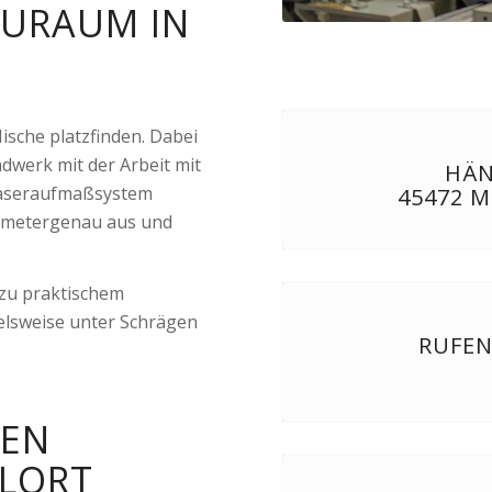
AURAUM IN
ische platzfinden. Dabei
ndwerk mit der Arbeit mit
HÄN
aseraufmaßsystem
45472 
limetergenau aus und
 zu praktischem
lsweise unter Schrägen
RUFEN
REN
LORT