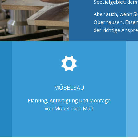
Spezialgebiet, de
Aber auch, wenn Si
Oberhausen, Essen 
der richtige Anspr
MÖBELBAU
Planung, Anfertigung und Montage
von Möbel nach Maß